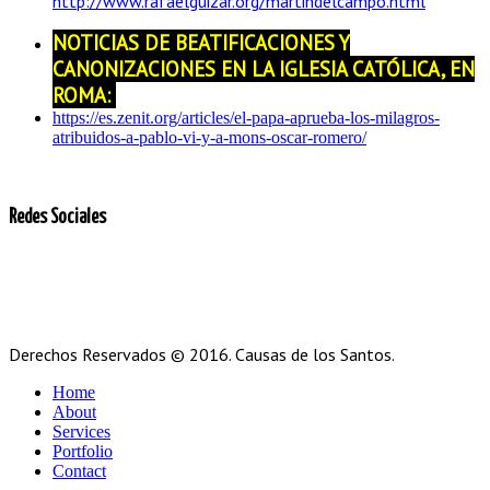
http://www.rafaelguizar.org/martindelcampo.html
NOTICIAS DE BEATIFICACIONES Y
CANONIZACIONES EN LA IGLESIA CATÓLICA, EN
ROMA:
https://es.zenit.org/articles/el-papa-aprueba-los-milagros-
atribuidos-a-pablo-vi-y-a-mons-oscar-romero/
Redes Sociales
Derechos Reservados © 2016. Causas de los Santos.
Home
About
Services
Portfolio
Contact