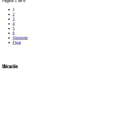
Página 1 de 6
1
2
3
4
5
6
Siguiente
Final
Ubicación