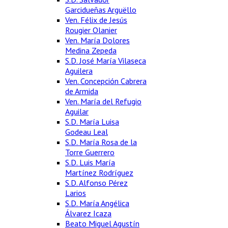
Garcidueñas Arguëllo
Ven. Félix de Jesús
Rougier Olanier
Ven. María Dolores
Medina Zepeda
S.D. José María Vilaseca
Aguilera
Ven. Concepción Cabrera
de Armida
Ven. María del Refugio
Aguilar
S.D. María Luisa
Godeau Leal
S.D. María Rosa de la
Torre Guerrero
S.D. Luis María
Martínez Rodríguez
S.D. Alfonso Pérez
Larios
S.D. María Angélica
Álvarez Icaza
Beato Miguel Agustín