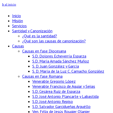
Ir al inicio
Inicio
Misión
Servicios
Santidad y Canonización
¿Qué es la santidad?
¿Qué son las causas de canonización?
Causas
Causas en fase Diocesana
S.D. Dolores Echeverría Esparza
S.D. María Amada Sánchez Muñoz
S. D. Juan González y García
S. D. María de la Luz C. Camacho González
Causas en fase Romana
Venerable Gregorio López
Venerable Francisco de Aguiar y Seijas
S.D. Cesárea Ruiz de Esparza
S.D. José Antonio Plancarte y Labastida
S.D. José Antonio Repiso
S.D. Salvador Garcidueñas Arguëllo
Ven. Félix de Jesús Rougier Olanier