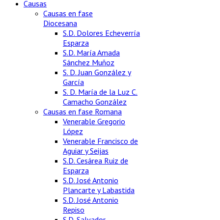
Causas
Causas en fase
Diocesana
S.D. Dolores Echeverría
Esparza
S.D. María Amada
Sánchez Muñoz
S. D. Juan González y
García
S. D. María de la Luz C.
Camacho González
Causas en fase Romana
Venerable Gregorio
López
Venerable Francisco de
Aguiar y Seijas
S.D. Cesárea Ruiz de
Esparza
S.D. José Antonio
Plancarte y Labastida
S.D. José Antonio
Repiso
S.D. Salvador