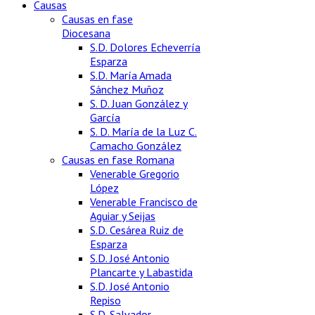
Causas
Causas en fase
Diocesana
S.D. Dolores Echeverría
Esparza
S.D. María Amada
Sánchez Muñoz
S. D. Juan González y
García
S. D. María de la Luz C.
Camacho González
Causas en fase Romana
Venerable Gregorio
López
Venerable Francisco de
Aguiar y Seijas
S.D. Cesárea Ruiz de
Esparza
S.D. José Antonio
Plancarte y Labastida
S.D. José Antonio
Repiso
S.D. Salvador