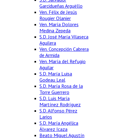
Garcidueñas Arguëllo
Ven. Félix de Jesús
Rougier Olanier
Ven. María Dolores
Medina Zepeda
S.D. José María Vilaseca
Aguilera
Ven. Concepción Cabrera
de Armida
Ven. María del Refugio
Aguilar
S.D. María Luisa
Godeau Leal
S.D. María Rosa de la
Torre Guerrero
S.D. Luis María
Martínez Rodríguez
S.D. Alfonso Pérez
Larios
S.D. María Angélica
Álvarez Icaza
Beato Miguel Agustín