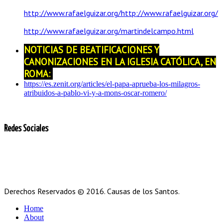
http://www.rafaelguizar.org/http://www.rafaelguizar.org/
http://www.rafaelguizar.org/martindelcampo.html
NOTICIAS DE BEATIFICACIONES Y
CANONIZACIONES EN LA IGLESIA CATÓLICA, EN
ROMA:
https://es.zenit.org/articles/el-papa-aprueba-los-milagros-
atribuidos-a-pablo-vi-y-a-mons-oscar-romero/
Redes Sociales
Derechos Reservados © 2016. Causas de los Santos.
Home
About