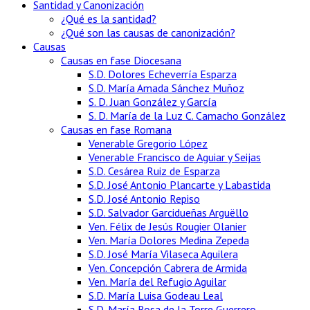
Santidad y Canonización
¿Qué es la santidad?
¿Qué son las causas de canonización?
Causas
Causas en fase Diocesana
S.D. Dolores Echeverría Esparza
S.D. María Amada Sánchez Muñoz
S. D. Juan González y García
S. D. María de la Luz C. Camacho González
Causas en fase Romana
Venerable Gregorio López
Venerable Francisco de Aguiar y Seijas
S.D. Cesárea Ruiz de Esparza
S.D. José Antonio Plancarte y Labastida
S.D. José Antonio Repiso
S.D. Salvador Garcidueñas Arguëllo
Ven. Félix de Jesús Rougier Olanier
Ven. María Dolores Medina Zepeda
S.D. José María Vilaseca Aguilera
Ven. Concepción Cabrera de Armida
Ven. María del Refugio Aguilar
S.D. María Luisa Godeau Leal
S.D. María Rosa de la Torre Guerrero