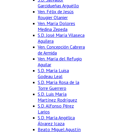
Garcidueñas Arguëllo
Ven. Félix de Jesús
Rougier Olanier
Ven. María Dolores
Medina Zepeda
S.D. José María Vilaseca
Aguilera
Ven. Concepción Cabrera
de Armida
Ven. María del Refugio
Aguilar
S.D. María Luisa
Godeau Leal
S.D. María Rosa de la
Torre Guerrero
S.D. Luis María
Martínez Rodríguez
S.D. Alfonso Pérez
Larios
S.D. María Angélica
Álvarez Icaza
Beato Miguel Agustín