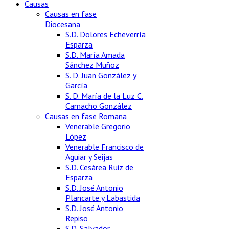
Causas
Causas en fase
Diocesana
S.D. Dolores Echeverría
Esparza
S.D. María Amada
Sánchez Muñoz
S. D. Juan González y
García
S. D. María de la Luz C.
Camacho González
Causas en fase Romana
Venerable Gregorio
López
Venerable Francisco de
Aguiar y Seijas
S.D. Cesárea Ruiz de
Esparza
S.D. José Antonio
Plancarte y Labastida
S.D. José Antonio
Repiso
S.D. Salvador