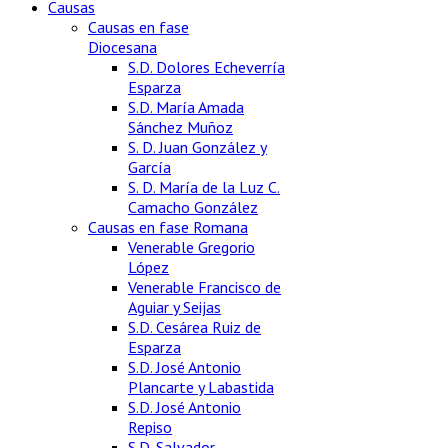
Causas
Causas en fase
Diocesana
S.D. Dolores Echeverría
Esparza
S.D. María Amada
Sánchez Muñoz
S. D. Juan González y
García
S. D. María de la Luz C.
Camacho González
Causas en fase Romana
Venerable Gregorio
López
Venerable Francisco de
Aguiar y Seijas
S.D. Cesárea Ruiz de
Esparza
S.D. José Antonio
Plancarte y Labastida
S.D. José Antonio
Repiso
S.D. Salvador