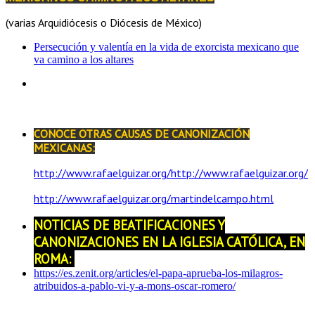
(varias Arquidiócesis o Diócesis de México)
Persecución y valentía en la vida de exorcista mexicano que
va camino a los altares
CONOCE OTRAS CAUSAS DE CANONIZACIÓN
MEXICANAS:
http://www.rafaelguizar.org/http://www.rafaelguizar.org/
http://www.rafaelguizar.org/martindelcampo.html
NOTICIAS DE BEATIFICACIONES Y
CANONIZACIONES EN LA IGLESIA CATÓLICA, EN
ROMA:
https://es.zenit.org/articles/el-papa-aprueba-los-milagros-
atribuidos-a-pablo-vi-y-a-mons-oscar-romero/