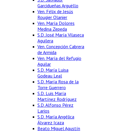
Garcidueñas Arguëllo
Ven. Félix de Jesús
Rougier Olanier
Ven. María Dolores
Medina Zepeda
S.D. José María Vilaseca
Aguilera
Ven. Concepción Cabrera
de Armida
Ven. María del Refugio
Aguilar
S.D. María Luisa
Godeau Leal
S.D. María Rosa de la
Torre Guerrero
S.D. Luis María
Martínez Rodríguez
S.D. Alfonso Pérez
Larios
S.D. María Angélica
Álvarez Icaza
Beato Miguel Agustín