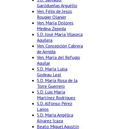
Garcidueñas Arguëllo
Ven. Félix de Jesús
Rougier Olanier
Ven. María Dolores
Medina Zepeda
S.D. José María Vilaseca
Aguilera
Ven. Concepción Cabrera
de Armida
Ven. María del Refugio
Aguilar
S.D. María Luisa
Godeau Leal
S.D. María Rosa de la
Torre Guerrero
S.D. Luis María
Martínez Rodríguez
S.D. Alfonso Pérez
Larios
S.D. María Angélica
Álvarez Icaza
Beato Miguel Agustín