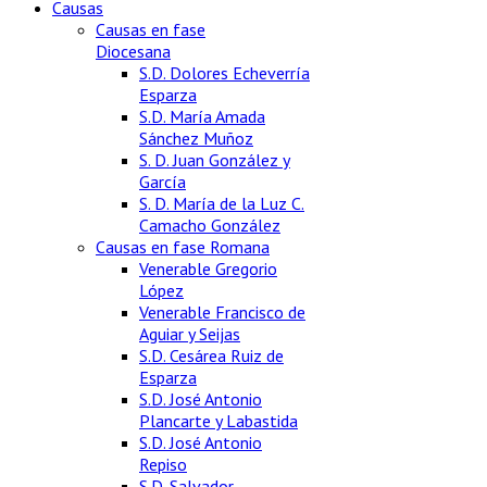
Causas
Causas en fase
Diocesana
S.D. Dolores Echeverría
Esparza
S.D. María Amada
Sánchez Muñoz
S. D. Juan González y
García
S. D. María de la Luz C.
Camacho González
Causas en fase Romana
Venerable Gregorio
López
Venerable Francisco de
Aguiar y Seijas
S.D. Cesárea Ruiz de
Esparza
S.D. José Antonio
Plancarte y Labastida
S.D. José Antonio
Repiso
S.D. Salvador