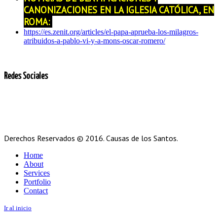
CANONIZACIONES EN LA IGLESIA CATÓLICA, EN
ROMA:
https://es.zenit.org/articles/el-papa-aprueba-los-milagros-
atribuidos-a-pablo-vi-y-a-mons-oscar-romero/
Redes Sociales
Derechos Reservados © 2016. Causas de los Santos.
Home
About
Services
Portfolio
Contact
Ir al inicio