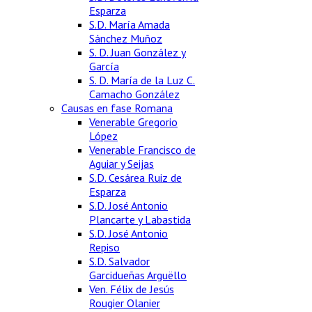
Esparza
S.D. María Amada
Sánchez Muñoz
S. D. Juan González y
García
S. D. María de la Luz C.
Camacho González
Causas en fase Romana
Venerable Gregorio
López
Venerable Francisco de
Aguiar y Seijas
S.D. Cesárea Ruiz de
Esparza
S.D. José Antonio
Plancarte y Labastida
S.D. José Antonio
Repiso
S.D. Salvador
Garcidueñas Arguëllo
Ven. Félix de Jesús
Rougier Olanier