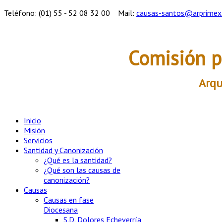
Teléfono: (01) 55 - 52 08 32 00
Mail:
causas-santos@arprimex
Comisión p
Arqu
Inicio
Misión
Servicios
Santidad y Canonización
¿Qué es la santidad?
¿Qué son las causas de
canonización?
Causas
Causas en fase
Diocesana
S.D. Dolores Echeverría