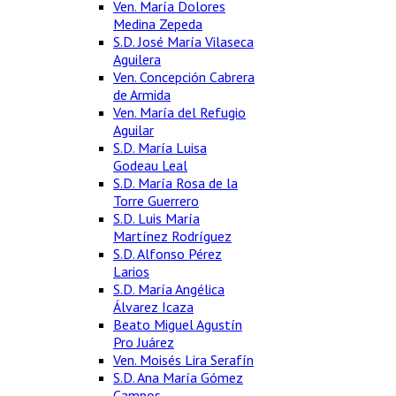
Ven. María Dolores
Medina Zepeda
S.D. José María Vilaseca
Aguilera
Ven. Concepción Cabrera
de Armida
Ven. María del Refugio
Aguilar
S.D. María Luisa
Godeau Leal
S.D. María Rosa de la
Torre Guerrero
S.D. Luis María
Martínez Rodríguez
S.D. Alfonso Pérez
Larios
S.D. María Angélica
Álvarez Icaza
Beato Miguel Agustín
Pro Juárez
Ven. Moisés Lira Serafín
S.D. Ana María Gómez
Campos