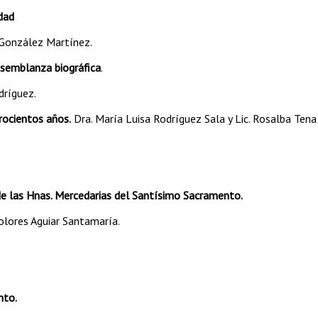
idad
o González Martínez.
 semblanza biográfica
.
dríguez.
rocientos años.
Dra. María Luisa Rodríguez Sala y Lic. Rosalba Tena
de las Hnas. Mercedarias del Santísimo Sacramento.
olores Aguiar Santamaría.
nto.