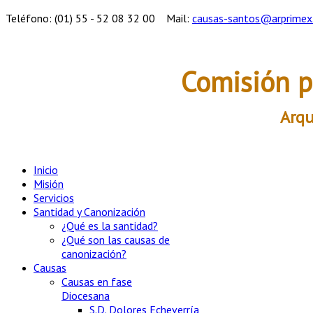
Teléfono: (01) 55 - 52 08 32 00
Mail:
causas-santos@arprimex
Comisión p
Arqu
Inicio
Misión
Servicios
Santidad y Canonización
¿Qué es la santidad?
¿Qué son las causas de
canonización?
Causas
Causas en fase
Diocesana
S.D. Dolores Echeverría