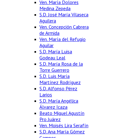
Ven. María Dolores
Medina Zepeda
S.D. José María Vilaseca
Aguilera
Ven. Concepción Cabrera
de Armida
Ven. María del Refugio
Aguilar
S.D. María Luisa
Godeau Leal
S.D. María Rosa de la
Torre Guerrero
S.D. Luis María
Martínez Rodríguez
S.D. Alfonso Pérez
Larios
S.D. María Angélica
Álvarez Icaza
Beato Miguel Agustín
Pro Juárez
Ven. Moisés Lira Serafín
S.D. Ana María Gómez
Campos