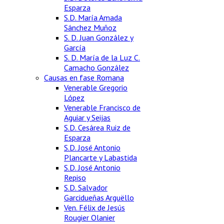
Esparza
S.D. María Amada
Sánchez Muñoz
S. D. Juan González y
García
S. D. María de la Luz C.
Camacho González
Causas en fase Romana
Venerable Gregorio
López
Venerable Francisco de
Aguiar y Seijas
S.D. Cesárea Ruiz de
Esparza
S.D. José Antonio
Plancarte y Labastida
S.D. José Antonio
Repiso
S.D. Salvador
Garcidueñas Arguëllo
Ven. Félix de Jesús
Rougier Olanier