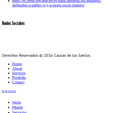
https://es.zenit.org/articles/el-papa-aprueba-los-milagros-
atribuidos-a-pablo-vi-y-a-mons-oscar-romero/
Redes Sociales
Derechos Reservados © 2016. Causas de los Santos.
Home
About
Services
Portfolio
Contact
Ir al inicio
Inicio
Misión
Servicios