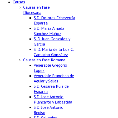
Causas
Causas en fase
Diocesana
S.D. Dolores Echeverría
Esparza
S.D. María Amada
Sánchez Muñoz
S. D. Juan González y
García
S. D. María de la Luz C.
Camacho González
Causas en fase Romana
Venerable Gregorio
López
Venerable Francisco de
Aguiar y Seijas
S.D. Cesárea Ruiz de
Esparza
S.D. José Antonio
Plancarte y Labastida
S.D. José Antonio
Repiso
S.D. Salvador