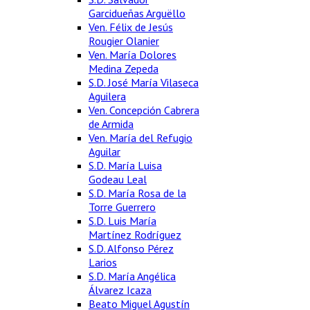
Garcidueñas Arguëllo
Ven. Félix de Jesús
Rougier Olanier
Ven. María Dolores
Medina Zepeda
S.D. José María Vilaseca
Aguilera
Ven. Concepción Cabrera
de Armida
Ven. María del Refugio
Aguilar
S.D. María Luisa
Godeau Leal
S.D. María Rosa de la
Torre Guerrero
S.D. Luis María
Martínez Rodríguez
S.D. Alfonso Pérez
Larios
S.D. María Angélica
Álvarez Icaza
Beato Miguel Agustín