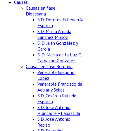
Causas
Causas en fase
Diocesana
S.D. Dolores Echeverría
Esparza
S.D. María Amada
Sánchez Muñoz
S. D. Juan González y
García
S. D. María de la Luz C.
Camacho González
Causas en fase Romana
Venerable Gregorio
López
Venerable Francisco de
Aguiar y Seijas
S.D. Cesárea Ruiz de
Esparza
S.D. José Antonio
Plancarte y Labastida
S.D. José Antonio
Repiso
S.D. Salvador