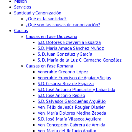
Misión
Servicios
Santidad y Canonización
¿Qué es la santidad?
¿Qué son las causas de canonización?
Causas
Causas en fase Diocesana
S.D. Dolores Echeverría Esparza
S.D. María Amada Sánchez Muñoz
S. D. Juan González y García
S. D. María de la Luz C. Camacho González
Causas en fase Romana
Venerable Gregorio López
Venerable Francisco de Aguiar y Seijas
S.D. Cesárea Ruiz de Esparza
S.D. José Antonio Plancarte y Labastida
S.D. José Antonio Repiso
S.D. Salvador Garcidueñas Arguëllo
Ven. Félix de Jesús Rougier Olanier
Ven. María Dolores Medina Zepeda
S.D. José María Vilaseca Aguilera
Ven. Concepción Cabrera de Armida
Ven. María del Refugio Aguilar