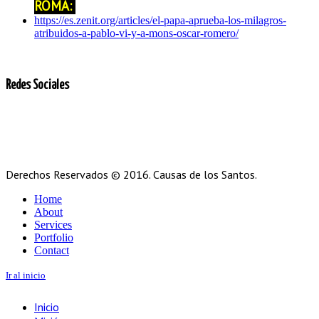
ROMA:
https://es.zenit.org/articles/el-papa-aprueba-los-milagros-
atribuidos-a-pablo-vi-y-a-mons-oscar-romero/
Redes Sociales
Derechos Reservados © 2016. Causas de los Santos.
Home
About
Services
Portfolio
Contact
Ir al inicio
Inicio