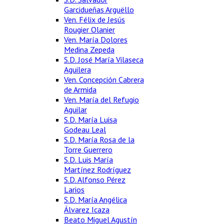
Garcidueñas Arguëllo
Ven. Félix de Jesús
Rougier Olanier
Ven. María Dolores
Medina Zepeda
S.D. José María Vilaseca
Aguilera
Ven. Concepción Cabrera
de Armida
Ven. María del Refugio
Aguilar
S.D. María Luisa
Godeau Leal
S.D. María Rosa de la
Torre Guerrero
S.D. Luis María
Martínez Rodríguez
S.D. Alfonso Pérez
Larios
S.D. María Angélica
Álvarez Icaza
Beato Miguel Agustín